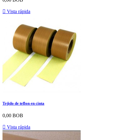

Vista rápida
Tejido de teflon en cinta
0,00 BOB

Vista rápida